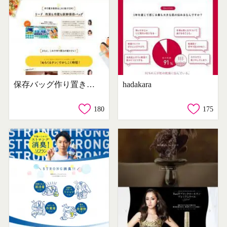
保存バッグ作り置きで！1週間のりきり！15分献立コーデ
hadakara
180
175