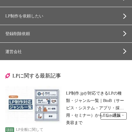
LP制作を依頼したい
登録削除依頼
運営会社
LPに関する最新記事
LP制作.jpが対応できるLPの種
類・ジャンル一覧｜BtoB（サー
ビス・システム・アプリ・採
用・セミナー）からEC・通販・
2026.7.24
美容まで
LP全般に関して