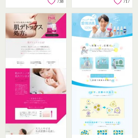
738
717