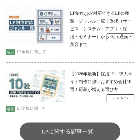
LP制作.jpが対応できるLPの種
類・ジャンル一覧｜BtoB（サー
ビス・システム・アプリ・採
用・セミナー）からEC・通販・
2026.7.24
美容まで
LP全般に関して
【2026年最新】採用LP・求人サ
イト制作に強いおすすめ会社10
選！応募が増える選び方
2026.6.15
LP全般に関して
LPに関する記事一覧