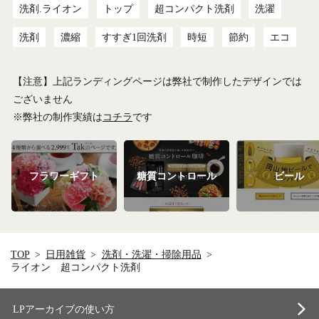
洗剤.ライオン
トップ
超コンパクト洗剤
洗濯
洗剤
濃縮
すすぎ1回洗剤
時短
節約
エコ
【注意】上記ランディングページは弊社で制作したデザインでは
ございません
※弊社の制作実績は
コチラ
です
フラワーギフト
糖質コントロール
ビール
TOP
日用雑貨
洗剤・洗濯・掃除用品
ライオン 超コンパクト洗剤
LPアーカイブの使い方