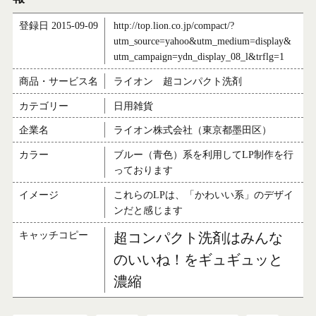
登録日 2015-09-09
http://top.lion.co.jp/compact/?
utm_source=yahoo&utm_medium=display&
utm_campaign=ydn_display_08_l&trflg=1
商品・サービス名
ライオン 超コンパクト洗剤
カテゴリー
日用雑貨
企業名
ライオン株式会社（東京都墨田区）
カラー
ブルー（青色）系を利用してLP制作を行
っております
イメージ
これらのLPは、「かわいい系」のデザイ
ンだと感じます
キャッチコピー
超コンパクト洗剤はみんな
のいいね！をギュギュッと
濃縮