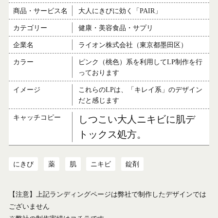
商品・サービス名
大人にきびに効く「PAIR」
カテゴリー
健康・美容食品・サプリ
企業名
ライオン株式会社（東京都墨田区）
カラー
ピンク（桃色）系を利用してLP制作を行
っております
イメージ
これらのLPは、「キレイ系」のデザイン
だと感じます
キャッチコピー
しつこい大人ニキビに肌デ
トックス処方。
にきび
薬
肌
ニキビ
錠剤
【注意】上記ランディングページは弊社で制作したデザインでは
ございません