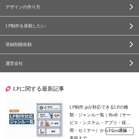
デザインの作り方
LP制作を依頼したい
登録削除依頼
運営会社
LPに関する最新記事
LP制作.jpが対応できるLPの種
類・ジャンル一覧｜BtoB（サー
ビス・システム・アプリ・採
用・セミナー）からEC・通販・
2026.7.24
美容まで