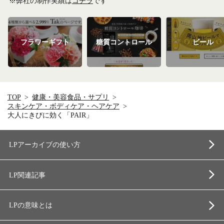
※弊社の制作実績は
コチラ
です
フラワーギフト
糖質コントロール
ビール
TOP
健康・美容食品・サプリ
スキンケア・ボディケア・ヘアケア
大人にきびに効く「PAIR」
LPアーカイブの使い方
LP関連記事
LPの意味とは