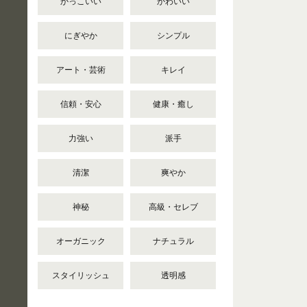
かっこいい
かわいい
にぎやか
シンプル
アート・芸術
キレイ
信頼・安心
健康・癒し
力強い
派手
清潔
爽やか
神秘
高級・セレブ
オーガニック
ナチュラル
スタイリッシュ
透明感