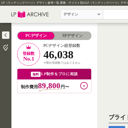
LP（ランディングページ）デザイン参考一覧
業種・テイスト別のLP（ランディングページ）デザ
デザイン
PCデザイン
SPデザイン
PCデザイン総登録数
46,038
登録数
No.1
※弊社実績数ではありません
LP制作をプロに相談
無料
89,800
制作費用
円〜
ブライ