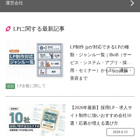
運営会社
LPに関する最新記事
LP制作.jpが対応できるLPの種
類・ジャンル一覧｜BtoB（サー
ビス・システム・アプリ・採
用・セミナー）からEC・通販・
2026.7.24
美容まで
LP全般に関して
【2026年最新】採用LP・求人サ
イト制作に強いおすすめ会社10
選！応募が増える選び方
2026.6.15