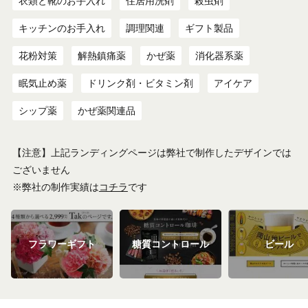
衣類と靴のお手入れ
住居用洗剤
殺虫剤
キッチンのお手入れ
調理関連
ギフト製品
花粉対策
解熱鎮痛薬
かぜ薬
消化器系薬
眠気止め薬
ドリンク剤・ビタミン剤
アイケア
シップ薬
かぜ薬関連品
【注意】上記ランディングページは弊社で制作したデザインでは
ございません
※弊社の制作実績は
コチラ
です
フラワーギフト
糖質コントロール
ビール