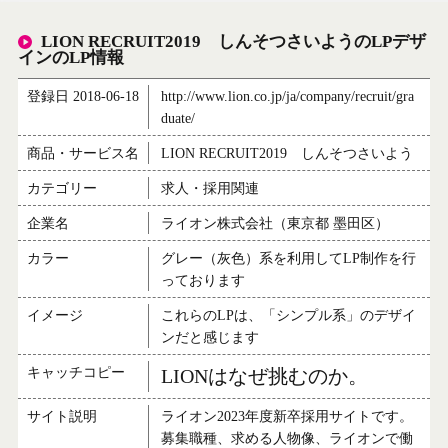
LION RECRUIT2019 しんそつさいようのLPデザ
インのLP情報
登録日 2018-06-18
http://www.lion.co.jp/ja/company/recruit/gra
duate/
商品・サービス名
LION RECRUIT2019 しんそつさいよう
カテゴリー
求人・採用関連
企業名
ライオン株式会社（東京都 墨田区）
カラー
グレー（灰色）系を利用してLP制作を行
っております
イメージ
これらのLPは、「シンプル系」のデザイ
ンだと感じます
キャッチコピー
LIONはなぜ挑むのか。
サイト説明
ライオン2023年度新卒採用サイトです。
募集職種、求める人物像、ライオンで働