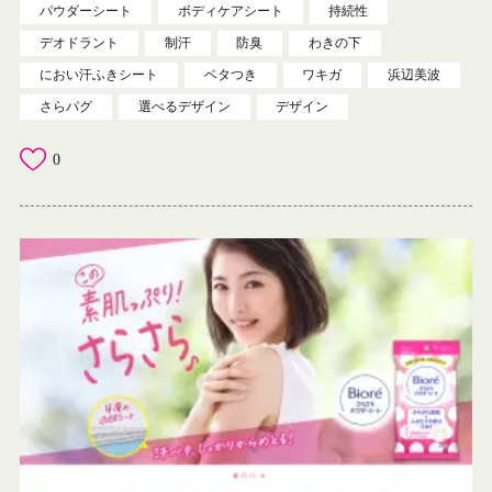
パウダーシート
ボディケアシート
持続性
デオドラント
制汗
防臭
わきの下
におい汗ふきシート
ベタつき
ワキガ
浜辺美波
さらパグ
選べるデザイン
デザイン
0