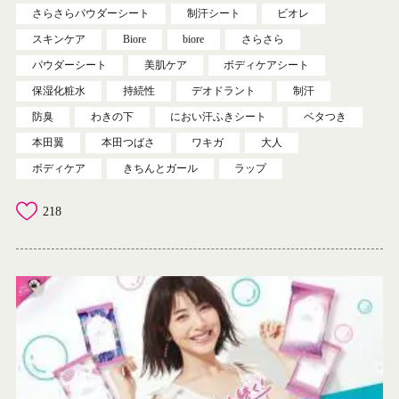
さらさらパウダーシート
制汗シート
ビオレ
スキンケア
Biore
biore
さらさら
パウダーシート
美肌ケア
ボディケアシート
保湿化粧水
持続性
デオドラント
制汗
防臭
わきの下
におい汗ふきシート
ベタつき
本田翼
本田つばさ
ワキガ
大人
ボディケア
きちんとガール
ラップ
218