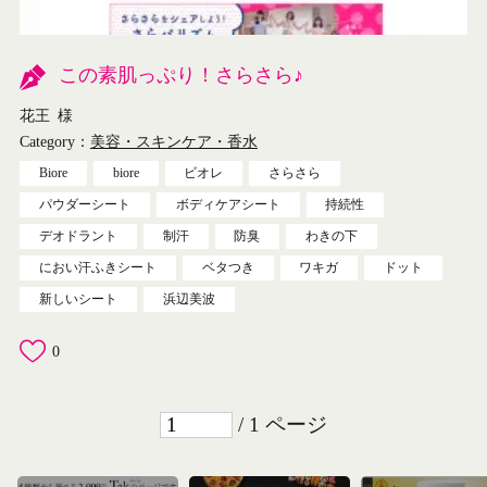
この素肌っぷり！さらさら♪
花王
様
Category：
美容・スキンケア・香水
Biore
biore
ビオレ
さらさら
パウダーシート
ボディケアシート
持続性
デオドラント
制汗
防臭
わきの下
におい汗ふきシート
ベタつき
ワキガ
ドット
新しいシート
浜辺美波
0
/ 1 ページ