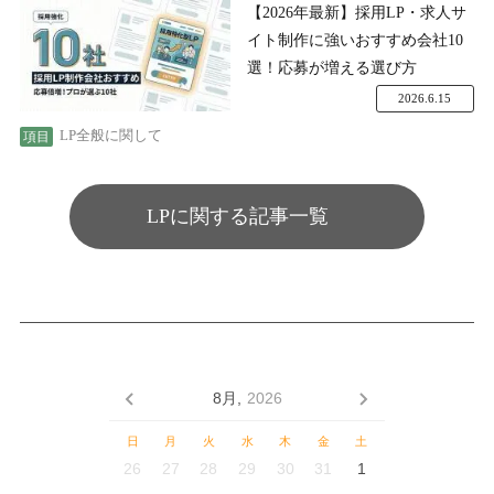
【2026年最新】採用LP・求人サ
イト制作に強いおすすめ会社10
選！応募が増える選び方
2026.6.15
LP全般に関して
LPに関する記事一覧
8月,
2026
日
月
火
水
木
金
土
26
27
28
29
30
31
1