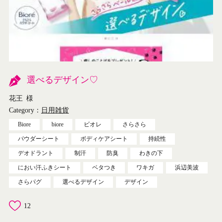
選べるデザイン♡
花王
様
Category：
日用雑貨
Biore
biore
ビオレ
さらさら
パウダーシート
ボディケアシート
持続性
デオドラント
制汗
防臭
わきの下
におい汗ふきシート
ベタつき
ワキガ
浜辺美波
さらパグ
選べるデザイン
デザイン
12