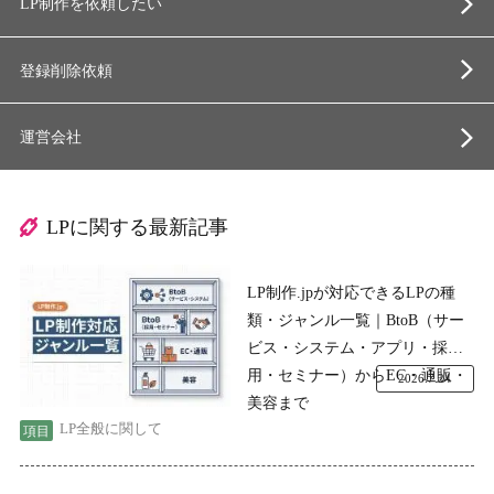
LP制作を依頼したい
登録削除依頼
運営会社
LPに関する最新記事
LP制作.jpが対応できるLPの種
類・ジャンル一覧｜BtoB（サー
ビス・システム・アプリ・採
用・セミナー）からEC・通販・
2026.7.24
美容まで
LP全般に関して