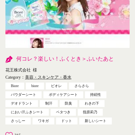
何コレ？楽しい！ふくとき＞ふいたあと
花王株式会社
様
Category：
美容・スキンケア・香水
Biore
biore
ビオレ
さらさら
パウダーシート
ボディケアシート
持続性
デオドラント
制汗
防臭
わきの下
におい汗ふきシート
ベタつき
指原莉乃
さっしー
ワキガ
ドット
新しいシート