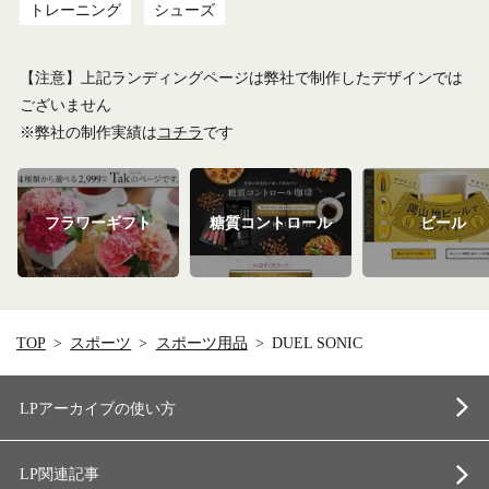
トレーニング
シューズ
【注意】上記ランディングページは弊社で制作したデザインでは
ございません
※弊社の制作実績は
コチラ
です
フラワーギフト
糖質コントロール
ビール
TOP
スポーツ
スポーツ用品
DUEL SONIC
LPアーカイブの使い方
LP関連記事