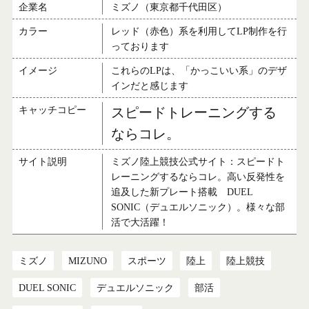
企業名
ミズノ（東京都千代田区）
カラー
レッド（赤色）系を利用してLP制作を行
っております
イメージ
これらのLPは、「かっこいい系」のデザ
インだと感じます
キャッチコピー
スピードトレーニングする
ならコレ。
サイト説明
ミズノ陸上競技公式サイト：スピードト
レーニングするならコレ。高い反発性を
追及した新プレート搭載 DUEL
SONIC（デュエルソニック）。様々な部
活で大活躍！
ミズノ
MIZUNO
スポーツ
陸上
陸上競技
DUEL SONIC
デュエルソニック
部活