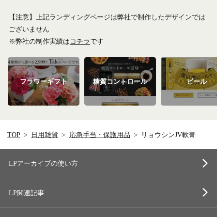
【注意】上記ランディングページは弊社で制作したデザインでは
ございません
※弊社の制作実績は
コチラ
です
フラワーギフト
糖質コントロール
ビール
TOP
日用雑貨
応急手当・保護用品
リョウシンJV軟膏
LPアーカイブの使い方
LP関連記事