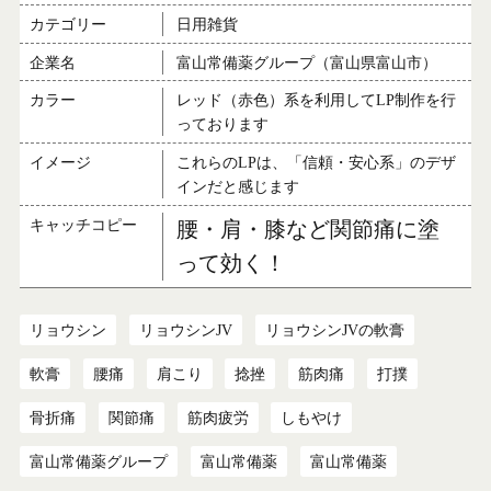
カテゴリー
日用雑貨
企業名
富山常備薬グループ（富山県富山市）
カラー
レッド（赤色）系を利用してLP制作を行
っております
イメージ
これらのLPは、「信頼・安心系」のデザ
インだと感じます
キャッチコピー
腰・肩・膝など関節痛に塗
って効く！
リョウシン
リョウシンJV
リョウシンJVの軟膏
軟膏
腰痛
肩こり
捻挫
筋肉痛
打撲
骨折痛
関節痛
筋肉疲労
しもやけ
富山常備薬グループ
富山常備薬
富山常備薬