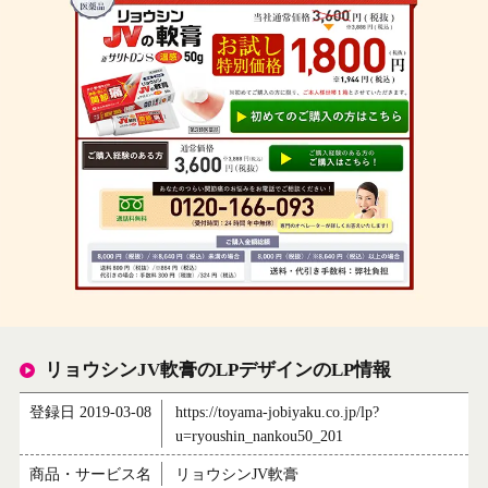
リョウシンJV軟膏のLPデザインのLP情報
登録日 2019-03-08
https://toyama-jobiyaku.co.jp/lp?
u=ryoushin_nankou50_201
商品・サービス名
リョウシンJV軟膏