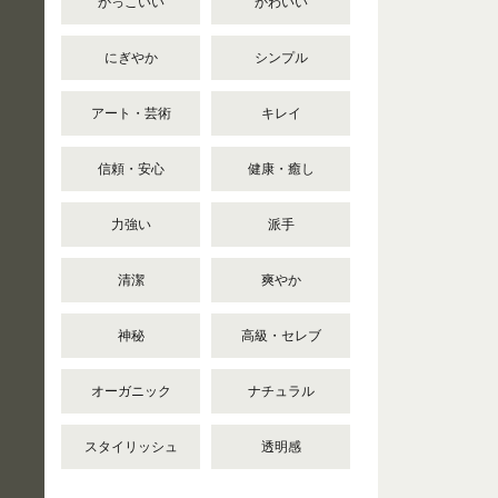
かっこいい
かわいい
にぎやか
シンプル
アート・芸術
キレイ
信頼・安心
健康・癒し
力強い
派手
清潔
爽やか
神秘
高級・セレブ
オーガニック
ナチュラル
スタイリッシュ
透明感