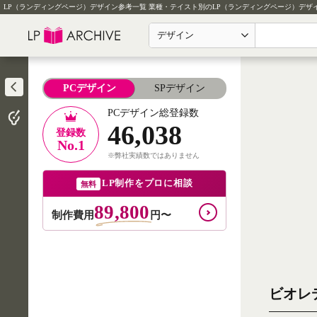
LP（ランディングページ）デザイン参考一覧
業種・テイスト別のLP（ランディングページ）デザ
デザイン
PCデザイン
SPデザイン
PCデザイン総登録数
46,038
登録数
No.1
※弊社実績数ではありません
LP制作をプロに相談
無料
89,800
制作費用
円〜
ビオレ