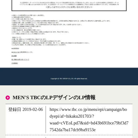
MEN'S TBCのLPデザインのLP情報
登録日 2019-02-06
https://www.tbc.co.jp/mens/epi/campaign/bo
dyepi/af=hikaku201703/?
waad=cVEoLpd7&sid=bd43b691bce79bf3d7
7542da7ba17dcb9ba9153e