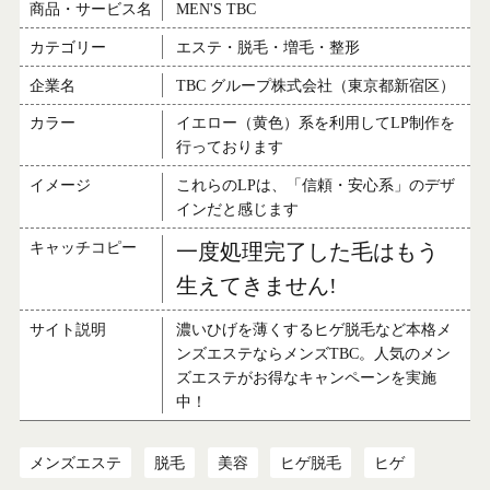
商品・サービス名
MEN'S TBC
カテゴリー
エステ・脱毛・増毛・整形
企業名
TBC グループ株式会社（東京都新宿区）
カラー
イエロー（黄色）系を利用してLP制作を
行っております
イメージ
これらのLPは、「信頼・安心系」のデザ
インだと感じます
キャッチコピー
一度処理完了した毛はもう
生えてきません!
サイト説明
濃いひげを薄くするヒゲ脱毛など本格メ
ンズエステならメンズTBC。人気のメン
ズエステがお得なキャンペーンを実施
中！
メンズエステ
脱毛
美容
ヒゲ脱毛
ヒゲ