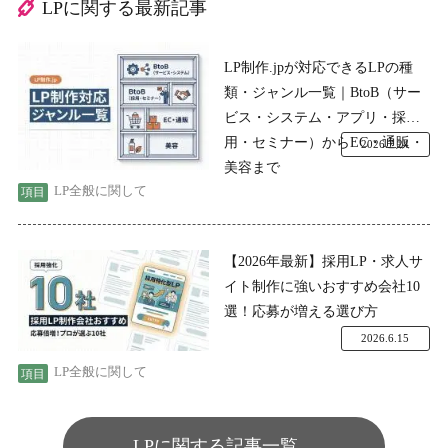
LPに関する最新記事
LP制作.jpが対応できるLPの種
類・ジャンル一覧｜BtoB（サー
ビス・システム・アプリ・採
用・セミナー）からEC・通販・
2026.7.24
美容まで
LP全般に関して
【2026年最新】採用LP・求人サ
イト制作に強いおすすめ会社10
選！応募が増える選び方
2026.6.15
LP全般に関して
LPに関する記事一覧