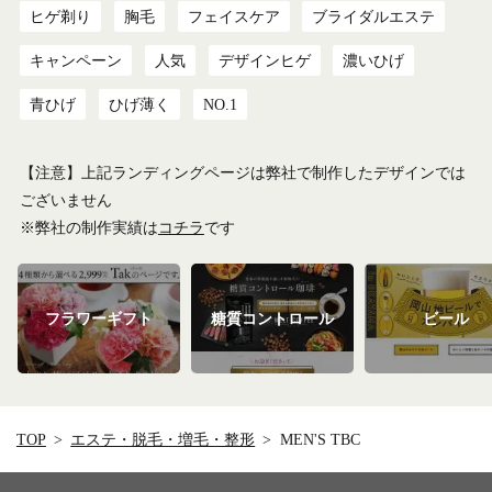
ヒゲ剃り
胸毛
フェイスケア
ブライダルエステ
キャンペーン
人気
デザインヒゲ
濃いひげ
青ひげ
ひげ薄く
NO.1
【注意】上記ランディングページは弊社で制作したデザインでは
ございません
※弊社の制作実績は
コチラ
です
フラワーギフト
糖質コントロール
ビール
TOP
エステ・脱毛・増毛・整形
MEN'S TBC