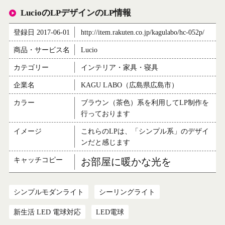
LucioのLPデザインのLP情報
登録日 2017-06-01
http://item.rakuten.co.jp/kagulabo/hc-052p/
商品・サービス名
Lucio
カテゴリー
インテリア・家具・寝具
企業名
KAGU LABO（広島県広島市）
カラー
ブラウン（茶色）系を利用してLP制作を
行っております
イメージ
これらのLPは、「シンプル系」のデザイ
ンだと感じます
キャッチコピー
お部屋に暖かな光を
シンプルモダンライト
シーリングライト
新生活 LED 電球対応
LED電球