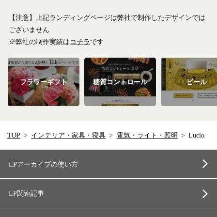
【注意】上記ランディングページは弊社で制作したデザインでは
ございません
※弊社の制作実績は
コチラ
です
フラワーギフト
糖質コントロール
ビール
TOP
インテリア・家具・寝具
電気・ライト・照明
Lucio
LPアーカイブの使い方
LP関連記事