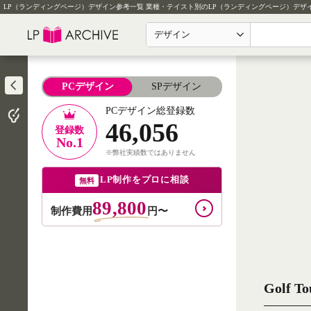
LP（ランディングページ）デザイン参考一覧
業種・テイスト別のLP（ランディングページ）デザ
デザイン
PCデザイン
SPデザイン
PCデザイン総登録数
46,056
登録数
No.1
※弊社実績数ではありません
LP制作をプロに相談
無料
89,800
制作費用
円〜
Golf 