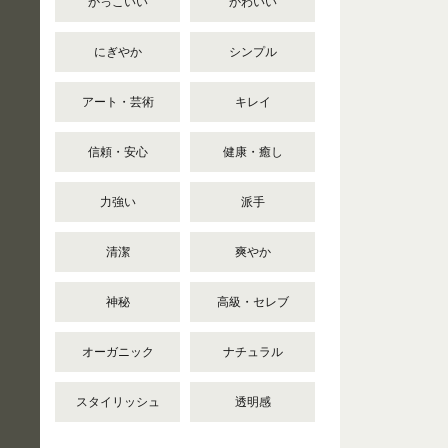
かっこいい
かわいい
にぎやか
シンプル
アート・芸術
キレイ
信頼・安心
健康・癒し
力強い
派手
清潔
爽やか
神秘
高級・セレブ
オーガニック
ナチュラル
スタイリッシュ
透明感