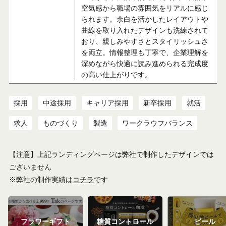
空気感から職場の雰囲気をリアルに感じ
られます。余白を活かしたレイアウトや
曲線を取り入れたデザインも洗練されて
おり、親しみやすさとスタイリッシュさ
を両立。情報整理も丁寧で、企業理解を
深めながら快適に読み進められる完成度
の高い仕上がりです。
採用
中途採用
キャリア採用
新卒採用
就活
求人
ものづくり
製造
ワークラウフバランス
【注意】上記ランディングページは弊社で制作したデザインでは
ございません
※弊社の制作実績は
コチラ
です
フラワーギフト
糖質コントロール
ビール