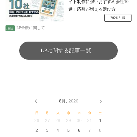
イト制作に強いおすすめ会社10
選！応募が増える選び方
2026.6.15
LP全般に関して
LPに関する記事一覧
8月,
2026
日
月
火
水
木
金
土
26
27
28
29
30
31
1
2
3
4
5
6
7
8