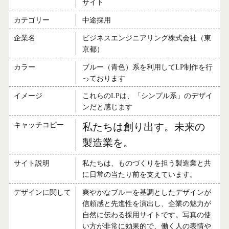
サイト
カテゴリー
中途採用
企業名
ビジネスエンジニアリング株式会社（東
京都）
カラー
ブルー（青色）系を利用してLP制作を行
っております
イメージ
これらのLPは、「シンプル系」のデザイ
ンだと感じます
キャッチコピー
私たちは創り出す。未来の
製造業を。
サイト説明
私たちは、ものづくりを担う製造業と共
に日常の当たり前を支えています。
デザインに関して
爽やかなブルーを基調としたデザインが
信頼感と先進性を演出し、企業の魅力が
自然に伝わる採用サイトです。写真の使
い方が非常に効果的で、働く人の表情や