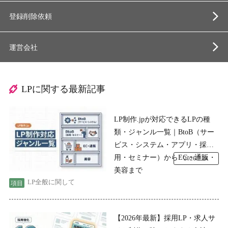
登録削除依頼
運営会社
LPに関する最新記事
LP制作.jpが対応できるLPの種
類・ジャンル一覧｜BtoB（サー
ビス・システム・アプリ・採
用・セミナー）からEC・通販・
2026.7.24
美容まで
LP全般に関して
【2026年最新】採用LP・求人サ