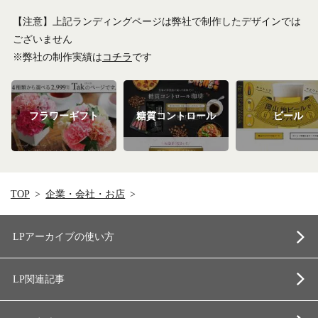
【注意】上記ランディングページは弊社で制作したデザインでは
ございません
※弊社の制作実績は
コチラ
です
フラワーギフト
糖質コントロール
ビール
TOP
企業・会社・お店
LPアーカイブの使い方
LP関連記事