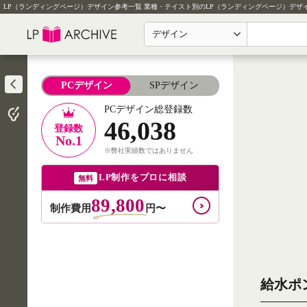
LP（ランディングページ）デザイン参考一覧
業種・テイスト別のLP（ランディングページ）デザ
デザイン
PCデザイン
SPデザイン
PCデザイン総登録数
46,038
登録数
No.1
※弊社実績数ではありません
LP制作をプロに相談
無料
89,800
制作費用
円〜
給水ポ