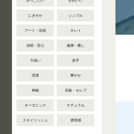
かっこいい
かわいい
にぎやか
シンプル
アート・芸術
キレイ
信頼・安心
健康・癒し
力強い
派手
清潔
爽やか
神秘
高級・セレブ
オーガニック
ナチュラル
スタイリッシュ
透明感