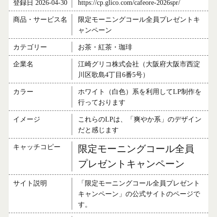
登録日 2026-04-30
https://cp.glico.com/cafeore-2026spr/
商品・サービス名
限定モーニングコール全員プレゼントキ
ャンペーン
カテゴリー
お茶・紅茶・珈琲
企業名
江崎グリコ株式会社（大阪府大阪市西淀
川区歌島4丁目6番5号）
カラー
ホワイト（白色）系を利用してLP制作を
行っております
イメージ
これらのLPは、「爽やか系」のデザイン
だと感じます
キャッチコピー
限定モーニングコール全員
プレゼントキャンペーン
サイト説明
「限定モーニングコール全員プレゼント
キャンペーン」の公式サイトのページで
す。