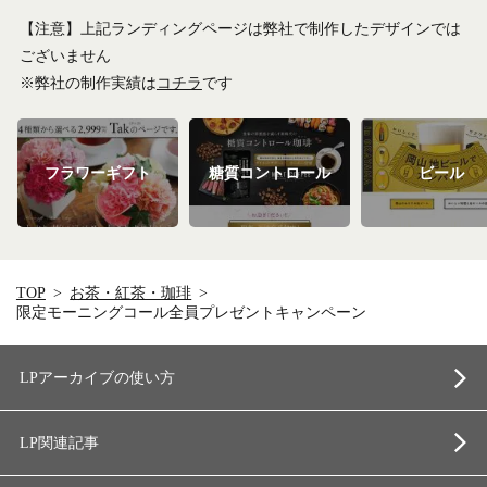
【注意】上記ランディングページは弊社で制作したデザインでは
ございません
※弊社の制作実績は
コチラ
です
フラワーギフト
糖質コントロール
ビール
TOP
お茶・紅茶・珈琲
限定モーニングコール全員プレゼントキャンペーン
LPアーカイブの使い方
LP関連記事