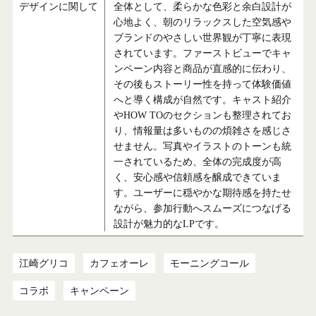
デザインに関して
全体として、柔らかな色彩と余白設計が
心地よく、朝のリラックスした空気感や
ブランドのやさしい世界観が丁寧に表現
されています。ファーストビューでキャ
ンペーン内容と商品が直感的に伝わり、
その後もストーリー性を持って体験価値
へと導く構成が自然です。キャスト紹介
やHOW TOのセクションも整理されてお
り、情報量は多いものの煩雑さを感じさ
せません。写真やイラストのトーンも統
一されているため、全体の完成度が高
く、安心感や信頼感を醸成できていま
す。ユーザーに穏やかな期待感を持たせ
ながら、参加行動へスムーズにつなげる
設計が魅力的なLPです。
江崎グリコ
カフェオーレ
モーニングコール
コラボ
キャンペーン