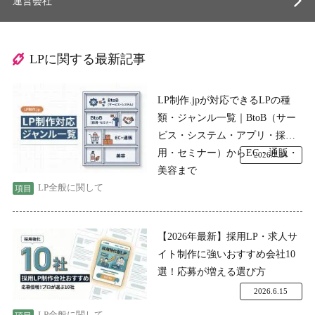
運営会社
LPに関する最新記事
LP制作.jpが対応できるLPの種
類・ジャンル一覧｜BtoB（サー
ビス・システム・アプリ・採
用・セミナー）からEC・通販・
2026.7.24
美容まで
LP全般に関して
【2026年最新】採用LP・求人サ
イト制作に強いおすすめ会社10
選！応募が増える選び方
2026.6.15
LP全般に関して