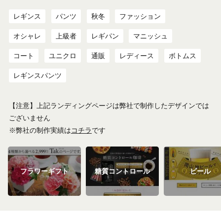
レギンス
パンツ
秋冬
ファッション
オシャレ
上級者
レギパン
マニッシュ
コート
ユニクロ
通販
レディース
ボトムス
レギンスパンツ
【注意】上記ランディングページは弊社で制作したデザインでは
ございません
※弊社の制作実績は
コチラ
です
フラワーギフト
糖質コントロール
ビール