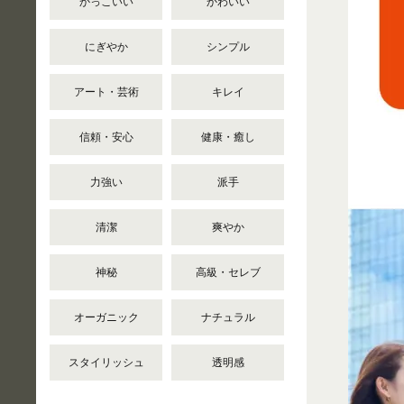
かっこいい
かわいい
にぎやか
シンプル
アート・芸術
キレイ
信頼・安心
健康・癒し
力強い
派手
清潔
爽やか
神秘
高級・セレブ
オーガニック
ナチュラル
スタイリッシュ
透明感