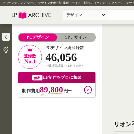
LP（ランディングページ）デザイン参考一覧
業種・テイスト別のLP（ランディングページ）デザ
デザイン
PCデザイン
SPデザイン
PCデザイン総登録数
46,056
登録数
No.1
※弊社実績数ではありません
LP制作をプロに相談
無料
89,800
制作費用
円〜
リオン