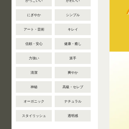
かっこいい
かわいい
にぎやか
シンプル
アート・芸術
キレイ
信頼・安心
健康・癒し
力強い
派手
清潔
爽やか
神秘
高級・セレブ
オーガニック
ナチュラル
スタイリッシュ
透明感