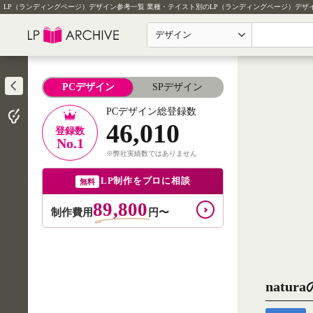
LP（ランディングページ）デザイン参考一覧
業種・テイスト別のLP（ランディングページ）デザ
デザイン
PCデザイン
SPデザイン
PCデザイン総登録数
46,010
登録数
No.1
※弊社実績数ではありません
LP制作をプロに相談
無料
89,800
制作費用
円〜
natu