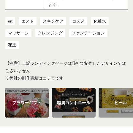
ょう。
est
エスト
スキンケア
コスメ
化粧水
マッサージ
クレンジング
ファンデーション
花王
【注意】上記ランディングページは弊社で制作したデザインでは
ございません
※弊社の制作実績は
コチラ
です
フラワーギフト
糖質コントロール
ビール