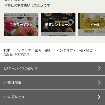
※弊社の制作実績は
コチラ
です
フラワーギフト
糖質コントロール
ビール
TOP
インテリア・家具・寝具
インテリア・小物・雑貨
Gift for ME/YOU?
LPアーカイブの使い方
LP関連記事
LPの意味とは