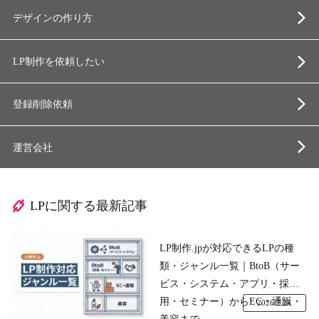
デザインの作り方
LP制作を依頼したい
登録削除依頼
運営会社
LPに関する最新記事
LP制作.jpが対応できるLPの種
類・ジャンル一覧｜BtoB（サー
ビス・システム・アプリ・採
用・セミナー）からEC・通販・
2026.7.24
美容まで