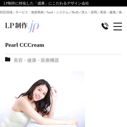
LP制作に特化した「成果」にこだわるデザイン会社
対応領域：サービス・無形商材／SaaS・システム／BtoB／求人・採用／美容・健康／食品／EC・通販 ほか全業種のLP制作に対応
Pearl CCCream
美容・健康・医療機器