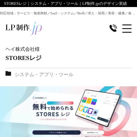
STORESレジ｜システム・アプリ・ツール｜LP制作.jpのデザイン実績
対応領域：サービス・無形商材／SaaS・システム／BtoB／求人・採用／美容・健康／食品／EC・通販 ほか全業種のLP制作に対応
ヘイ株式会社
様
STORESレジ
システム・アプリ・ツール