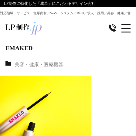
LP制作に特化した「成果」にこだわるデザイン会社
対応領域：サービス・無形商材／SaaS・システム／BtoB／求人・採用／美容・健康／食品／EC・通販 ほか全業種のLP制作に対応
EMAKED
美容・健康・医療機器