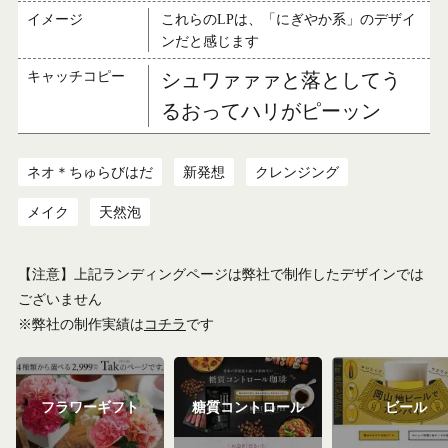
イメージ
これらのLPは、「にぎやか系」のデザイ
ンだと感じます
キャッチコピー
シュワァァァと落としてう
るおってハリがピーッン
ネオ＊ちゅらびはだ
新発想
クレンジング
メイク
天然泡
【注意】上記ランディングページは弊社で制作したデザインでは
ございません
※弊社の制作実績は
コチラ
です
フラワーギフト
糖質コントロール
ビール