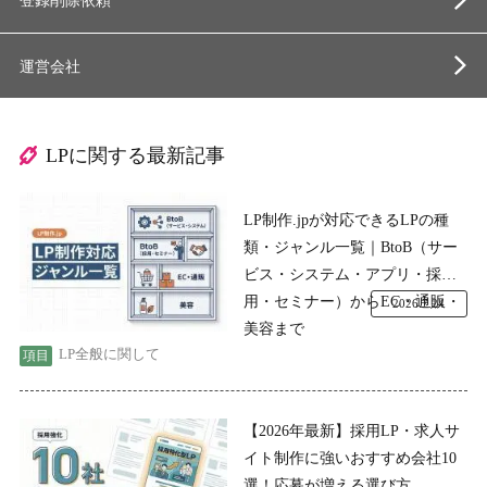
登録削除依頼
運営会社
LPに関する最新記事
LP制作.jpが対応できるLPの種
類・ジャンル一覧｜BtoB（サー
ビス・システム・アプリ・採
用・セミナー）からEC・通販・
2026.7.24
美容まで
LP全般に関して
【2026年最新】採用LP・求人サ
イト制作に強いおすすめ会社10
選！応募が増える選び方