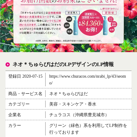
ネオ＊ちゅらびはだのLPデザインのLP情報
登録日 2020-07-15
https://www.churacos.com/nrabi_lp/43/seom
o/
商品・サービス名
ネオ＊ちゅらびはだ
カテゴリー
美容・スキンケア・香水
企業名
チュラコス（沖縄県豊見城市）
カラー
グリーン（緑色）系を利用してLP制作を
行っております