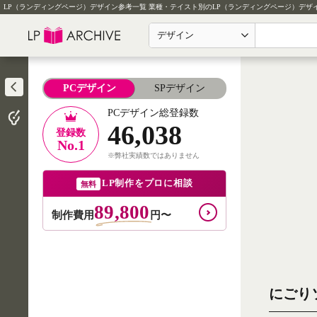
LP（ランディングページ）デザイン参考一覧
業種・テイスト別のLP（ランディングページ）デザ
デザイン
PCデザイン
SPデザイン
PCデザイン総登録数
46,038
登録数
No.1
※弊社実績数ではありません
LP制作をプロに相談
無料
89,800
制作費用
円〜
にごり