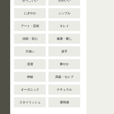
かっこいい
かわいい
にぎやか
シンプル
アート・芸術
キレイ
信頼・安心
健康・癒し
力強い
派手
清潔
爽やか
神秘
高級・セレブ
オーガニック
ナチュラル
スタイリッシュ
透明感