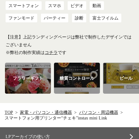
スマートフォン
スマホ
ビデオ
動画
ファンモード
パーティー
診断
富士フイルム
【注意】上記ランディングページは弊社で制作したデザインでは
ございません
※弊社の制作実績は
コチラ
です
フラワーギフト
糖質コントロール
ビール
TOP
家電・パソコン・通信機器
パソコン・周辺機器
スマートフォン用プリンター“チェキ”instax mini Link
LPアーカイブの使い方