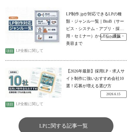
LP制作.jpが対応できるLPの種
類・ジャンル一覧｜BtoB（サー
ビス・システム・アプリ・採
用・セミナー）からEC・通販・
2026.7.24
美容まで
LP全般に関して
【2026年最新】採用LP・求人サ
イト制作に強いおすすめ会社10
選！応募が増える選び方
2026.6.15
LP全般に関して
LPに関する記事一覧