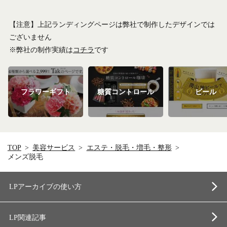
【注意】上記ランディングページは弊社で制作したデザインでは
ございません
※弊社の制作実績は
コチラ
です
フラワーギフト
糖質コントロール
ビール
TOP
美容サービス
エステ・脱毛・増毛・整形
メンズ脱毛
LPアーカイブの使い方
LP関連記事