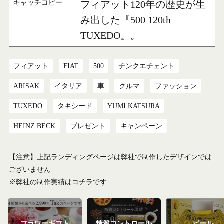
キャッチコピー
フィアット120年の歴史が生
み出した『500 120th
TUXEDO』。
フィアット
FIAT
500
チンクエチェント
ARISAK
イタリア
車
クルマ
ファッション
TUXEDO
タキシード
YUMI KATSURA
HEINZ BECK
プレゼント
キャンペーン
【注意】上記ランディングページは弊社で制作したデザインでは
ございません
※弊社の制作実績は
コチラ
です
フラワーギフト
糖質コントロール
ビール