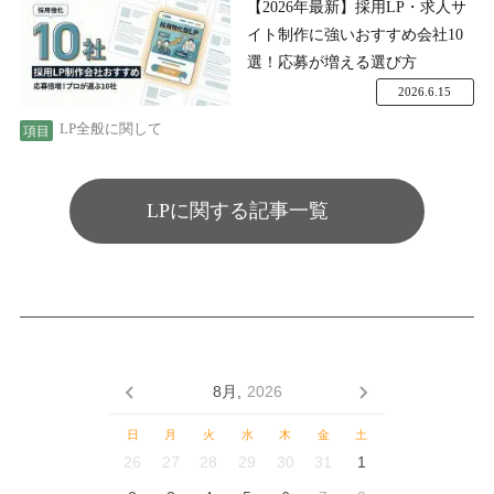
【2026年最新】採用LP・求人サ
イト制作に強いおすすめ会社10
選！応募が増える選び方
2026.6.15
LP全般に関して
LPに関する記事一覧
8月,
2026
日
月
火
水
木
金
土
26
27
28
29
30
31
1