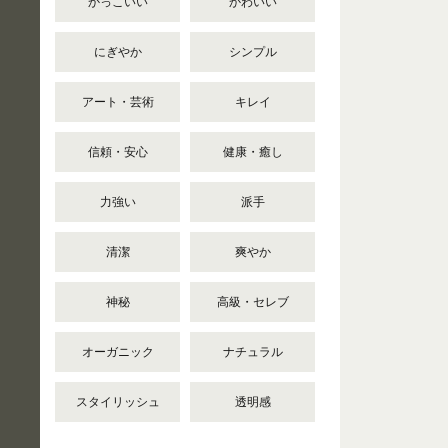
かっこいい
かわいい
にぎやか
シンプル
アート・芸術
キレイ
信頼・安心
健康・癒し
力強い
派手
清潔
爽やか
神秘
高級・セレブ
オーガニック
ナチュラル
スタイリッシュ
透明感