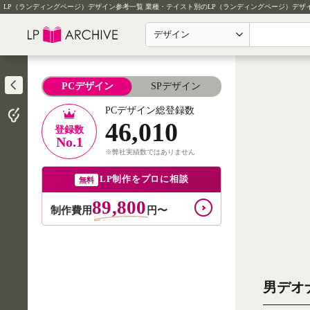
LP（ランディングページ）デザイン参考一覧
業種・テイスト別のLP（ランディングページ）デザ
デザイン
PCデザイン
SPデザイン
PCデザイン総登録数
46,010
登録数
No.1
※弊社実績数ではありません
LP制作をプロに相談
無料
89,800
制作費用
円〜
男デオ