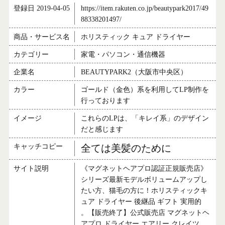
登録日 2019-04-05
https://item.rakuten.co.jp/beautypark2017/49
88338201497/
商品・サービス名
ホリスティック キュア ドライヤー
カテゴリー
家電・パソコン・通信機器
企業名
BEAUTYPARK2（大阪市中央区）
カラー
ゴールド（金色）系を利用してLP制作を
行っております
イメージ
これらのLPは、「キレイ系」のデザイン
だと感じます
キャッチコピー
全ては美髪のために
サイト説明
《マグネットヘアプロ認証正規販売店》
シリーズ最新モデルボリュームアップし
たい方、猫毛の方に！ホリスティックキ
ュア ドライヤー 後継品 ギフト 実用的
。【販売終了】公式販売店 マグネットヘ
アプロ ドライヤー エアリー クレイツ