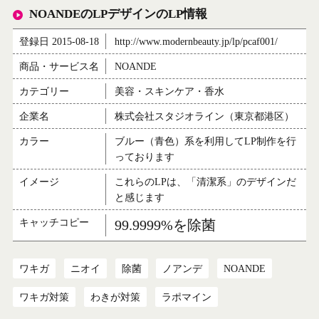
NOANDEのLPデザインのLP情報
登録日 2015-08-18
http://www.modernbeauty.jp/lp/pcaf001/
商品・サービス名
NOANDE
カテゴリー
美容・スキンケア・香水
企業名
株式会社スタジオライン（東京都港区）
カラー
ブルー（青色）系を利用してLP制作を行
っております
イメージ
これらのLPは、「清潔系」のデザインだ
と感じます
キャッチコピー
99.9999%を除菌
ワキガ
ニオイ
除菌
ノアンデ
NOANDE
ワキガ対策
わきが対策
ラポマイン