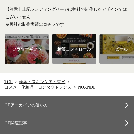
【注意】上記ランディングページは弊社で制作したデザインでは
ございません
※弊社の制作実績は
コチラ
です
フラワーギフト
糖質コントロール
ビール
TOP
美容・スキンケア・香水
コスメ・化粧品・コンタクトレンズ
NOANDE
LPアーカイブの使い方
LP関連記事