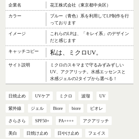
企業名
花王株式会社（東京都中央区）
カラー
ブルー（青色）系を利用してLP制作を行
っております
イメージ
これらのLPは、「キレイ系」のデザイン
だと感じます
キャッチコピー
私は、ミクロUV。
サイト説明
ミクロのスキマまで守るみずみずしい
UV、アクアリッチ。水感エッセンスと
水感ジェルの2タイプから選べる！
日焼止め
UVケア
ミクロ
波瑠
UV
紫外線
ジェル
Biore
biore
ビオレ
さらさら
SPF50+
PA++++
アクアリッチ
美白
日焼け止め
日やけ止め
フェイス