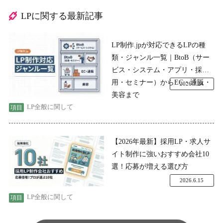
LPに関する最新記事
LP制作.jpが対応できるLPの種
類・ジャンル一覧｜BtoB（サー
ビス・システム・アプリ・採
用・セミナー）からEC・通販・
2026.7.24
美容まで
LP全般に関して
【2026年最新】採用LP・求人サ
イト制作に強いおすすめ会社10
選！応募が増える選び方
2026.6.15
LP全般に関して