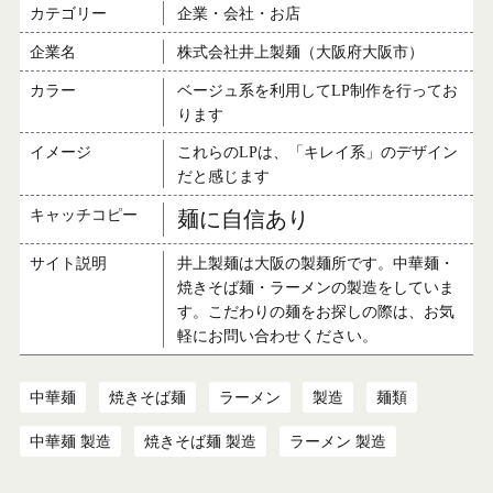
カテゴリー
企業・会社・お店
企業名
株式会社井上製麺（大阪府大阪市）
カラー
ベージュ系を利用してLP制作を行ってお
ります
イメージ
これらのLPは、「キレイ系」のデザイン
だと感じます
キャッチコピー
麺に自信あり
サイト説明
井上製麺は大阪の製麺所です。中華麺・
焼きそば麺・ラーメンの製造をしていま
す。こだわりの麺をお探しの際は、お気
軽にお問い合わせください。
中華麺
焼きそば麺
ラーメン
製造
麺類
中華麺 製造
焼きそば麺 製造
ラーメン 製造