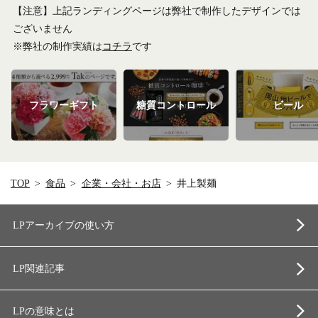
【注意】上記ランディングページは弊社で制作したデザインでは
ございません
※弊社の制作実績は
コチラ
です
フラワーギフト
糖質コントロール
ビール
TOP
食品
企業・会社・お店
井上製麺
LPアーカイブの使い方
LP関連記事
LPの意味とは