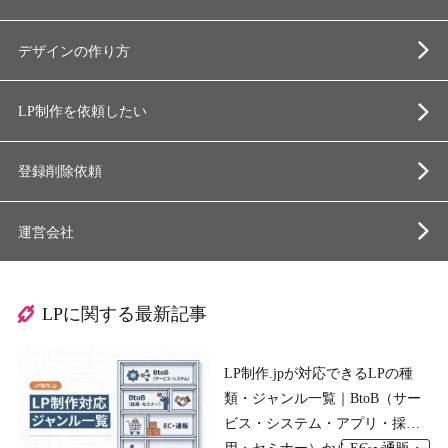
デザインの作り方
LP制作を依頼したい
登録削除依頼
運営会社
LPに関する最新記事
LP制作.jpが対応できるLPの種
類・ジャンル一覧｜BtoB（サー
ビス・システム・アプリ・採
用・セミナー）からEC・通販・