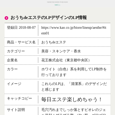
おうちdeエステのLPデザインのLP情報
登録日 2018-08-07
https://www.kao.co.jp/biore/lineup/aesthe/#it
em01
商品・サービス名
おうちdeエステ
カテゴリー
美容・スキンケア・香水
企業名
花王株式会社（東京都中央区）
カラー
ホワイト（白色）系を利用してLP制作を
行っております
イメージ
これらのLPは、「清潔系」のデザインだ
と感じます
キャッチコピー
毎日エステ楽しめちゃう！
サイト説明
毛穴汚れまでしっか落とすビオレのジェ