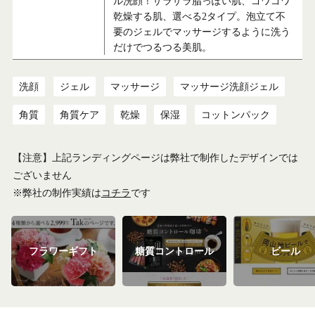
ル洗顔！ザラザラ脂っぽい肌、ゴワゴワ
乾燥する肌、選べる2タイプ。泡立て不
要のジェルでマッサージするように洗う
だけでつるつる美肌。
洗顔
ジェル
マッサージ
マッサージ洗顔ジェル
角質
角質ケア
乾燥
保湿
コットンパック
【注意】上記ランディングページは弊社で制作したデザインでは
ございません
※弊社の制作実績は
コチラ
です
フラワーギフト
糖質コントロール
ビール