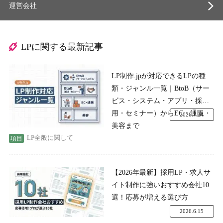
運営会社
LPに関する最新記事
LP制作.jpが対応できるLPの種
類・ジャンル一覧｜BtoB（サー
ビス・システム・アプリ・採
用・セミナー）からEC・通販・
2026.7.24
美容まで
LP全般に関して
【2026年最新】採用LP・求人サ
イト制作に強いおすすめ会社10
選！応募が増える選び方
2026.6.15