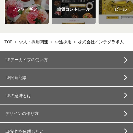
フラワーギフト
糖質コントロール
ビール
TOP
求人・採用関連
中途採用
株式会社インテグラ求人
LPアーカイブの使い方
LP関連記事
LPの意味とは
デザインの作り方
LP制作を依頼したい