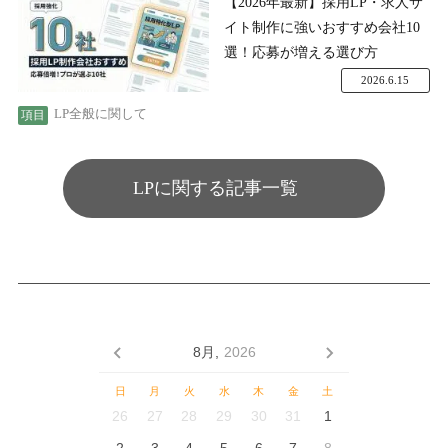
【2026年最新】採用LP・求人サ
イト制作に強いおすすめ会社10
選！応募が増える選び方
2026.6.15
LP全般に関して
LPに関する記事一覧
8月,
2026
日
月
火
水
木
金
土
26
27
28
29
30
31
1