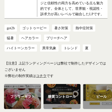
ジと信頼性の両方を高めている点も魅力
的です。全体として、世界観・視認性・
訴求力が高いレベルで融合したLPです。
got2b
ゴットゥービー
暑さ対策
熱中症対策
猛暑
ヘアカラー
ブリーチヘア
ハイトーンカラー
異常気象
トレンド
夏
【注意】上記ランディングページは弊社で制作したデザインでは
ございません
※弊社の制作実績は
コチラ
です
フラワーギフト
糖質コントロール
ビール