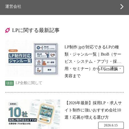
運営会社
LPに関する最新記事
LP制作.jpが対応できるLPの種
類・ジャンル一覧｜BtoB（サー
ビス・システム・アプリ・採
用・セミナー）からEC・通販・
2026.7.24
美容まで
LP全般に関して
【2026年最新】採用LP・求人サ
イト制作に強いおすすめ会社10
選！応募が増える選び方
2026.6.15