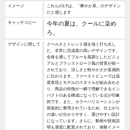
イメージ
これらのLPは、「爽やか系」のデザイン
だと感じます
キャッチコピー
今年の夏は、クールに染め
ろ。
デザインに関して
クールさとトレンド感を強く打ち出し
た、非常に完成度の高いデザインです。
全体を通してブルーを基調としたビジュ
アルとブラシストローク風の背景が統一
されており、涼しさと軽やかさが直感的
に伝わります。ファーストビューでは温
度表現とモデルのスタイルが組み合わさ
り、商品の特徴が一瞬で理解できるイン
パクトのある構成になっている点が印象
的です。また、カラーバリエーションが
視覚的に整理されているため、仕上がり
の違いが分かりやすく、選びやすい設計
になっています。さらに、動画や技術説
明も適度に配置されており、体験イメー