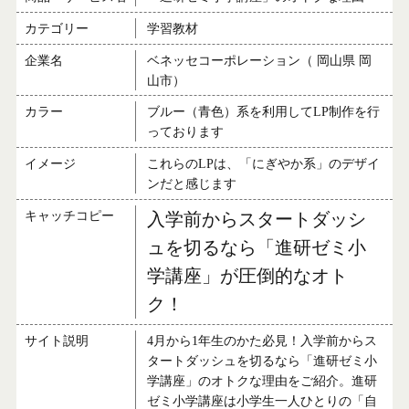
カテゴリー
学習教材
企業名
ベネッセコーポレーション（ 岡山県 岡
山市）
カラー
ブルー（青色）系を利用してLP制作を行
っております
イメージ
これらのLPは、「にぎやか系」のデザイ
ンだと感じます
キャッチコピー
入学前からスタートダッシ
ュを切るなら「進研ゼミ小
学講座」が圧倒的なオト
ク！
サイト説明
4月から1年生のかた必見！入学前からス
タートダッシュを切るなら「進研ゼミ小
学講座」のオトクな理由をご紹介。進研
ゼミ小学講座は小学生一人ひとりの「自