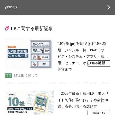
運営会社
LPに関する最新記事
LP制作.jpが対応できるLPの種
類・ジャンル一覧｜BtoB（サー
ビス・システム・アプリ・採
用・セミナー）からEC・通販・
2026.7.24
美容まで
LP全般に関して
【2026年最新】採用LP・求人サ
イト制作に強いおすすめ会社10
選！応募が増える選び方
2026.6.15