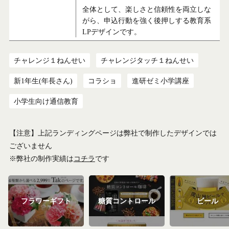
全体として、楽しさと信頼性を両立しな
がら、申込行動を強く後押しする教育系
LPデザインです。
チャレンジ１ねんせい
チャレンジタッチ１ねんせい
新1年生(年長さん)
コラショ
進研ゼミ小学講座
小学生向け通信教育
【注意】上記ランディングページは弊社で制作したデザインでは
ございません
※弊社の制作実績は
コチラ
です
フラワーギフト
糖質コントロール
ビール