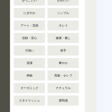
かっこいい
かわいい
にぎやか
シンプル
アート・芸術
キレイ
信頼・安心
健康・癒し
力強い
派手
清潔
爽やか
神秘
高級・セレブ
オーガニック
ナチュラル
スタイリッシュ
透明感