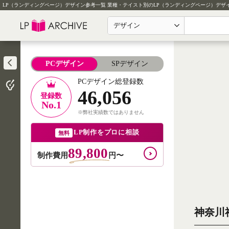
LP（ランディングページ）デザイン参考一覧
業種・テイスト別のLP（ランディングページ）デザ
デザイン
PCデザイン
SPデザイン
PCデザイン総登録数
46,056
登録数
No.1
※弊社実績数ではありません
LP制作をプロに相談
無料
89,800
制作費用
円〜
神奈川