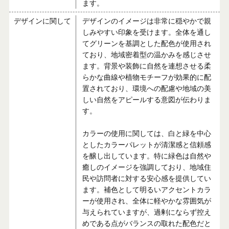
ます。
デザインに関して
デザインのイメージは非常に穏やかで親
しみやすい印象を受けます。全体を通し
てグリーンを基調とした配色が使用され
ており、地域密着型の温かみを感じさせ
ます。背景や装飾に自然を連想させる柔
らかな曲線や植物モチーフが効果的に配
置されており、環境への配慮や地域の美
しい自然をアピールする意図が伝わりま
す。
カラーの使用に関しては、白と緑を中心
としたカラーパレットが清潔感と信頼感
を醸し出しています。特に緑色は自然や
癒しのイメージを強調しており、地域住
民や訪問者に対する安心感を提供してい
ます。補色として明るいアクセントカラ
ーが使用され、全体に軽やかな雰囲気が
与えられていますが、過剰にならず控え
めである点がバランスの取れた配色だと