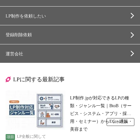
LP制作を依頼したい
登録削除依頼
運営会社
LPに関する最新記事
LP制作.jpが対応できるLPの種
類・ジャンル一覧｜BtoB（サー
ビス・システム・アプリ・採
用・セミナー）からEC・通販・
2026.7.24
美容まで
LP全般に関して