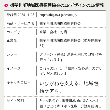
揖斐川町地域医療振興協会のLPデザインのLP情報
登録日 2024-11-25
https://ibigawa-jadecom.jp/
商品・サービス名
揖斐川町地域医療振興協会
カテゴリー
企業・会社・お店
企業名
揖斐川町地域医療振興協会（岐阜県揖斐
郡）
カラー
グリーン（緑色）系を利用してLP制作を
行っております
イメージ
これらのLPは、「信頼・安心系」のデザ
インだと感じます
キャッチコピー
いびがわを支える、地域包
括ケアを。
サイト説明
5つの拠点で、揖斐川地域の皆さんのお
困りごとに寄り添う医療、介護を提供し