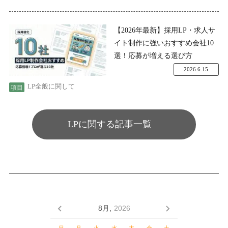
【2026年最新】採用LP・求人サ
イト制作に強いおすすめ会社10
選！応募が増える選び方
2026.6.15
LP全般に関して
LPに関する記事一覧
8月,
2026
日
月
火
水
木
金
土