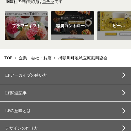
※弊社の制作実績は
コチラ
です
フラワーギフト
糖質コントロール
ビール
TOP
企業・会社・お店
揖斐川町地域医療振興協会
LPアーカイブの使い方
LP関連記事
LPの意味とは
デザインの作り方