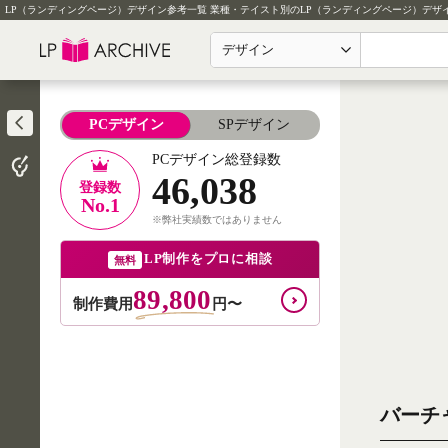
LP（ランディングページ）デザイン参考一覧
業種・テイスト別のLP（ランディングページ）デザ
デザイン
PCデザイン
SPデザイン
PCデザイン総登録数
46,038
登録数
No.1
※弊社実績数ではありません
LP制作をプロに相談
無料
89,800
制作費用
円〜
バーチャ