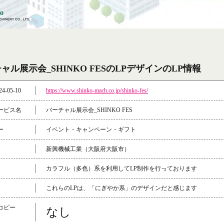
ャル展示会_SHINKO FESのLPデザインのLP情報
4-05-10
https://www.shinko-mach.co.jp/shinko-fes/
ービス名
バーチャル展示会_SHINKO FES
ー
イベント・キャンペーン・ギフト
新興機械工業（大阪府大阪市）
カラフル（多色）系を利用してLP制作を行っております
これらのLPは、「にぎやか系」のデザインだと感じます
コピー
なし