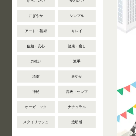
かっこいい
かわいい
にぎやか
シンプル
アート・芸術
キレイ
信頼・安心
健康・癒し
力強い
派手
清潔
爽やか
神秘
高級・セレブ
オーガニック
ナチュラル
スタイリッシュ
透明感