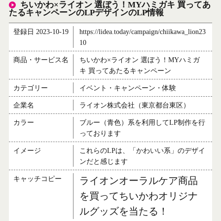
ちいかわ×ライオン 選ぼう！MYハミガキ 買ってあ
たるキャンペーンのLPデザインのLP情報
登録日 2023-10-19
https://lidea.today/campaign/chiikawa_lion23
10
商品・サービス名
ちいかわ×ライオン 選ぼう！MYハミガ
キ 買ってあたるキャンペーン
カテゴリー
イベント・キャンペーン・体験
企業名
ライオン株式会社（東京都台東区）
カラー
ブルー（青色）系を利用してLP制作を行
っております
イメージ
これらのLPは、「かわいい系」のデザイ
ンだと感じます
キャッチコピー
ライオンオーラルケア商品
を買ってちいかわオリジナ
ルグッズを当たる！