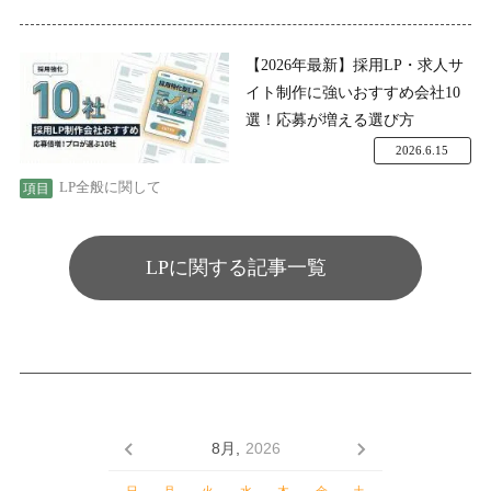
【2026年最新】採用LP・求人サ
イト制作に強いおすすめ会社10
選！応募が増える選び方
2026.6.15
LP全般に関して
LPに関する記事一覧
8月,
2026
日
月
火
水
木
金
土