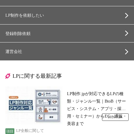
LP制作を依頼したい
登録削除依頼
運営会社
LPに関する最新記事
LP制作.jpが対応できるLPの種
類・ジャンル一覧｜BtoB（サー
ビス・システム・アプリ・採
用・セミナー）からEC・通販・
2026.7.24
美容まで
LP全般に関して