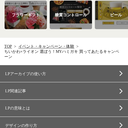
フラワーギフト
糖質コントロール
ビール
TOP
イベント・キャンペーン・体験
ちいかわ×ライオン 選ぼう！MYハミガキ 買ってあたるキャンペ
ーン
LPアーカイブの使い方
LP関連記事
LPの意味とは
デザインの作り方