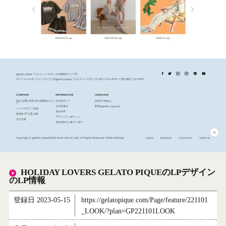
HOLIDAY LOVERS GELATO PIQUEのLPデザイン
のLP情報
登録日 2023-05-15
https://gelatopique.com/Page/feature/221101
_LOOK/?plan=GP221101LOOK