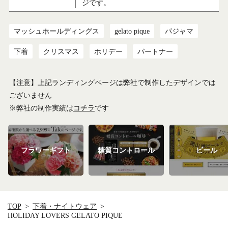
ジです。
マッシュホールディングス
gelato pique
パジャマ
下着
クリスマス
ホリデー
パートナー
【注意】上記ランディングページは弊社で制作したデザインでは
ございません
※弊社の制作実績は
コチラ
です
フラワーギフト
糖質コントロール
ビール
TOP
下着・ナイトウェア
HOLIDAY LOVERS GELATO PIQUE