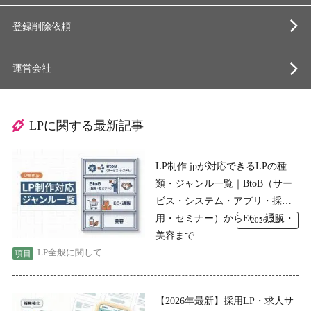
登録削除依頼
運営会社
LPに関する最新記事
LP制作.jpが対応できるLPの種
類・ジャンル一覧｜BtoB（サー
ビス・システム・アプリ・採
用・セミナー）からEC・通販・
2026.7.24
美容まで
LP全般に関して
【2026年最新】採用LP・求人サ