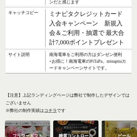
ンだと感じます
キャッチコピー
ミナピタクレジットカード
入会キャンペーン 新規入
会＆ご利用・抽選で 最大合
計7,000ポイントプレゼント
サイト説明
南海電車をご利用の方はダンゼン便利
+お得に！南海電車のPiTaPa、minapitaカ
ードキャンペーンサイトです。
【注意】上記ランディングページは弊社で制作したデザインでは
ございません
※弊社の制作実績は
コチラ
です
フラワーギフト
糖質コントロール
ビール