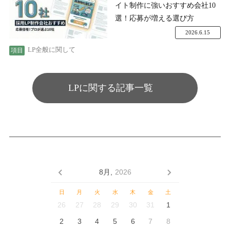
イト制作に強いおすすめ会社10
選！応募が増える選び方
2026.6.15
LP全般に関して
LPに関する記事一覧
8月,
2026
日
月
火
水
木
金
土
26
27
28
29
30
31
1
2
3
4
5
6
7
8