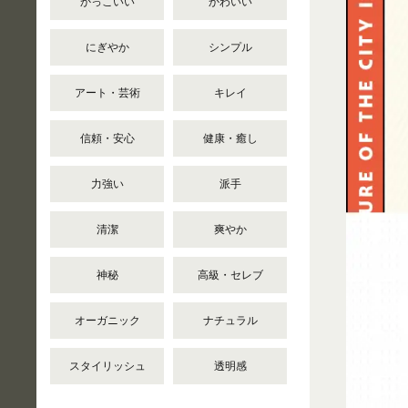
かっこいい
かわいい
にぎやか
シンプル
アート・芸術
キレイ
信頼・安心
健康・癒し
力強い
派手
清潔
爽やか
神秘
高級・セレブ
オーガニック
ナチュラル
スタイリッシュ
透明感