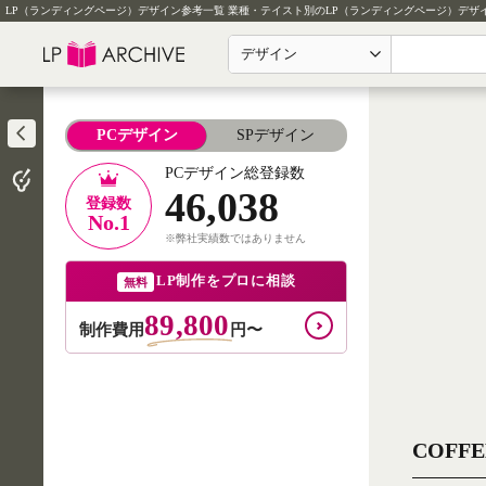
LP（ランディングページ）デザイン参考一覧
業種・テイスト別のLP（ランディングページ）デザ
デザイン
PCデザイン
SPデザイン
PCデザイン総登録数
46,038
登録数
No.1
※弊社実績数ではありません
LP制作をプロに相談
無料
89,800
制作費用
円〜
COFFE