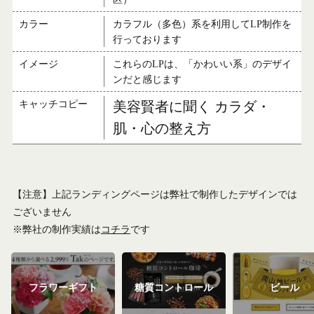
カラー
カラフル（多色）系を利用してLP制作を
行っております
イメージ
これらのLPは、「かわいい系」のデザイ
ンだと感じます
キャッチコピー
美容賢者に聞く カラダ・
肌・心の整え方
【注意】上記ランディングページは弊社で制作したデザインでは
ございません
※弊社の制作実績は
コチラ
です
フラワーギフト
糖質コントロール
ビール