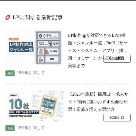
LPに関する最新記事
LP制作.jpが対応できるLPの種
類・ジャンル一覧｜BtoB（サー
ビス・システム・アプリ・採
用・セミナー）からEC・通販・
2026.7.24
美容まで
LP全般に関して
【2026年最新】採用LP・求人サ
イト制作に強いおすすめ会社10
選！応募が増える選び方
2026.6.15
LP全般に関して