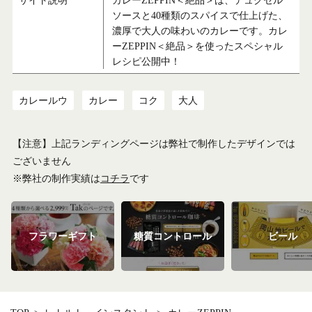
サイト説明
カレーZEPPIN＜絶品＞は、デュクセル
ソースと40種類のスパイスで仕上げた、
濃厚で大人の味わいのカレーです。カレ
ーZEPPIN＜絶品＞を使ったスペシャル
レシピ公開中！
カレールウ
カレー
コク
大人
【注意】上記ランディングページは弊社で制作したデザインでは
ございません
※弊社の制作実績は
コチラ
です
フラワーギフト
糖質コントロール
ビール