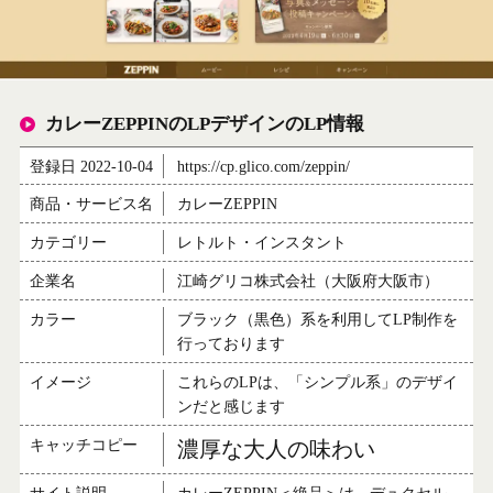
カレーZEPPINのLPデザインのLP情報
登録日 2022-10-04
https://cp.glico.com/zeppin/
商品・サービス名
カレーZEPPIN
カテゴリー
レトルト・インスタント
企業名
江崎グリコ株式会社（大阪府大阪市）
カラー
ブラック（黒色）系を利用してLP制作を
行っております
イメージ
これらのLPは、「シンプル系」のデザイ
ンだと感じます
キャッチコピー
濃厚な大人の味わい