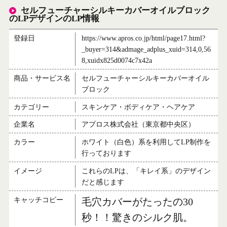
セルフューチャーシルキーカバーオイルブロック
のLPデザインのLP情報
登録日
https://www.apros.co.jp/html/page17.html?
_buyer=314&admage_adplus_xuid=314,0,56
8,xuidx825d0074c7x42a
商品・サービス名
セルフューチャーシルキーカバーオイル
ブロック
カテゴリー
スキンケア・ボディケア・ヘアケア
企業名
アプロス株式会社（東京都中央区）
カラー
ホワイト（白色）系を利用してLP制作を
行っております
イメージ
これらのLPは、「キレイ系」のデザイン
だと感じます
キャッチコピー
毛穴カバーがたったの30
秒！！驚きのシルク肌。