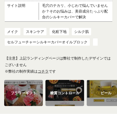
サイト説明
毛穴のテカリ、小じわで悩んでいません
か？そのお悩みは、美容成分たっぷり配
合のシルキーカバーで解決
メイク
スキンケア
化粧下地
シルク肌
セルフューチャーシルキーカバーオイルブロック
【注意】上記ランディングページは弊社で制作したデザインでは
ございません
※弊社の制作実績は
コチラ
です
フラワーギフト
糖質コントロール
ビール