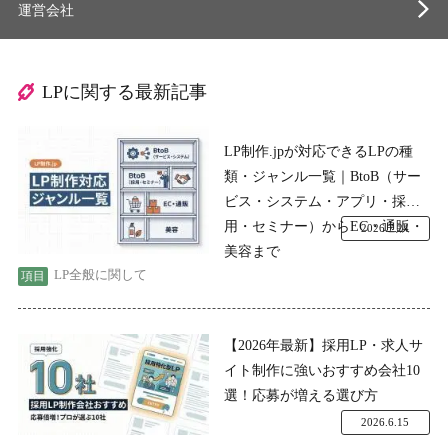
運営会社
LPに関する最新記事
LP制作.jpが対応できるLPの種
類・ジャンル一覧｜BtoB（サー
ビス・システム・アプリ・採
用・セミナー）からEC・通販・
2026.7.24
美容まで
LP全般に関して
【2026年最新】採用LP・求人サ
イト制作に強いおすすめ会社10
選！応募が増える選び方
2026.6.15