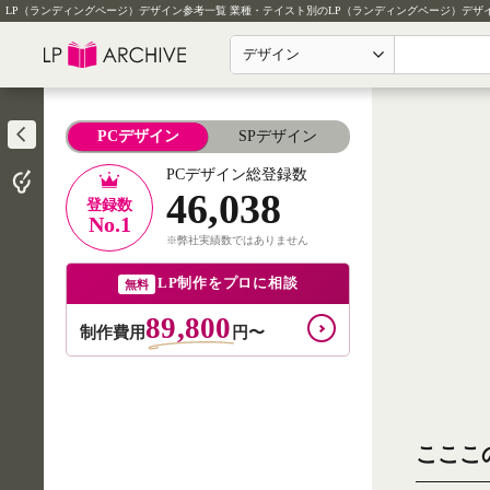
LP（ランディングページ）デザイン参考一覧
業種・テイスト別のLP（ランディングページ）デザ
デザイン
PCデザイン
SPデザイン
PCデザイン総登録数
46,038
登録数
No.1
※弊社実績数ではありません
LP制作をプロに相談
無料
89,800
制作費用
円〜
こここ