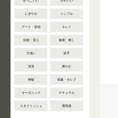
かっこいい
かわいい
にぎやか
シンプル
アート・芸術
キレイ
信頼・安心
健康・癒し
力強い
派手
清潔
爽やか
神秘
高級・セレブ
オーガニック
ナチュラル
スタイリッシュ
透明感