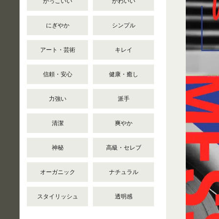
かっこいい
かわいい
にぎやか
シンプル
アート・芸術
キレイ
信頼・安心
健康・癒し
力強い
派手
清潔
爽やか
神秘
高級・セレブ
オーガニック
ナチュラル
スタイリッシュ
透明感