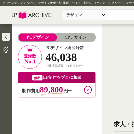
LP（ランディングページ）デザイン参考一覧
業種・テイスト別のLP（ランディングページ）デザ
デザイン
PCデザイン
SPデザイン
PCデザイン総登録数
46,038
登録数
No.1
※弊社実績数ではありません
LP制作をプロに相談
無料
89,800
制作費用
円〜
求人・